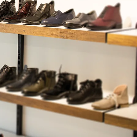
АСҚА
ИВА