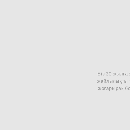
Біз 30 жылға 
жайлылықты т
жоғарырақ бо