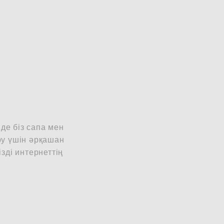
нде біз сапа мен
у үшін әрқашан
зді интернеттің