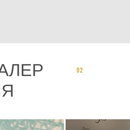
АЛЕР
02
ИЯ