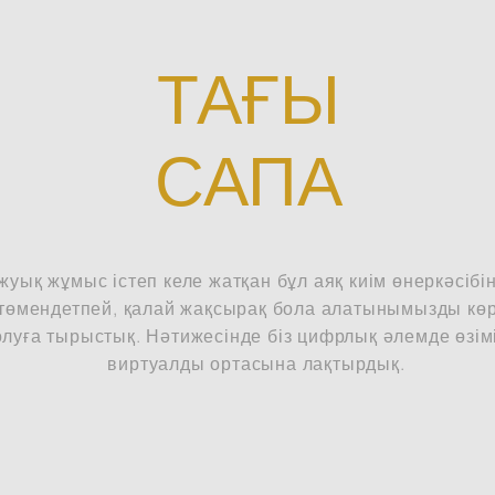
ТАҒЫ
САПА
жуық жұмыс істеп келе жатқан бұл аяқ киім өнеркәсібі
өмендетпей, қалай жақсырақ бола алатынымызды көр
луға тырыстық. Нәтижесінде біз цифрлық әлемде өзімі
виртуалды ортасына лақтырдық.